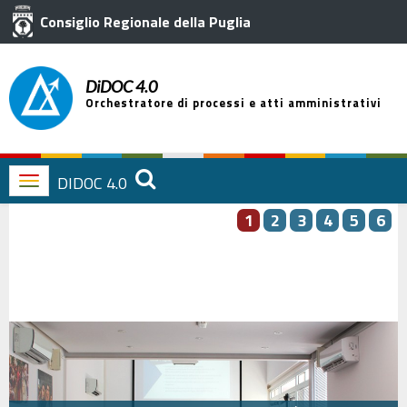
Consiglio Regionale della Puglia
DiDOC 4.0
Orchestratore di processi e atti amministrativi
DIDOC 4.0
Garante delle Persone
Toggle
navigation
1
2
3
4
5
6